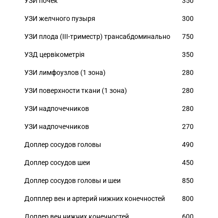
УЗИ почек
350
УЗИ желчного пузыря
300
УЗИ плода (III-триместр) трансабдоминально
750
УЗД цервікометрія
350
УЗИ лимфоузлов (1 зона)
280
УЗИ поверхности ткани (1 зона)
280
УЗИ надпочечников
280
УЗИ надпочечников
270
Доплер сосудов головы
490
Доплер сосудов шеи
450
Доплер сосудов головы и шеи
850
Допплер вен и артерий нижних конечностей
800
Доплер вен нижних конечностей
600