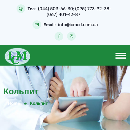
Skip
(044) 503-66-30
(095) 773-92-38
to
Тел:
;
;
(067) 401-42-87
content
info@icmed.com.ua
Email:
Кольпит
Home
Кольпит