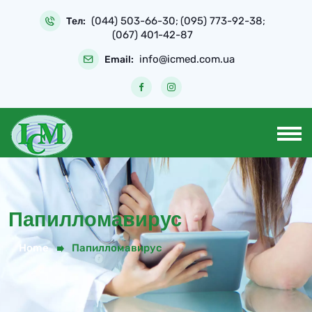
Skip
(044) 503-66-30
(095) 773-92-38
to
Тел:
;
;
(067) 401-42-87
content
info@icmed.com.ua
Email:
Папилломавирус
Home
Папилломавирус