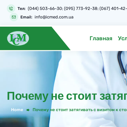
Skip
(044) 503-66-30
(095) 773-92-38
(067) 401-42
to
Тел:
;
;
content
info@icmed.com.ua
Email:
Главная
Ус
Почему не стоит затя
Home
Почему не стоит затягивать с визитом к ст