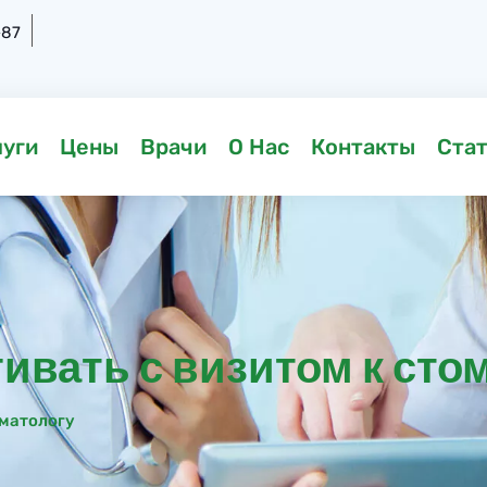
-87
луги
Цены
Врачи
О Нас
Контакты
Ста
гивать с визитом к сто
оматологу