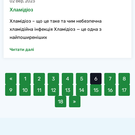
02 Вер, 2023
Хламідіоз
Хламідіоз – що це таке та чим небезпечна
хламідійна інфекція Хламідіоз — це одна з
найпоширеніших
Читати далі
1
2
3
4
5
6
7
8
9
10
11
12
13
14
15
16
17
18