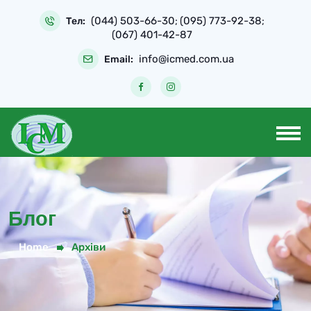
Skip
(044) 503-66-30
(095) 773-92-38
to
Тел:
;
;
(067) 401-42-87
content
info@icmed.com.ua
Email:
Блог
Home
Архіви