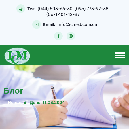
Skip
(044) 503-66-30
(095) 773-92-38
to
Тел:
;
;
(067) 401-42-87
content
info@icmed.com.ua
Email:
Блог
Home
День:
11.03.2024