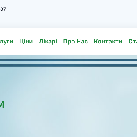
-87
луги
Ціни
Лікарі
Про Нас
Контакти
Ст
и