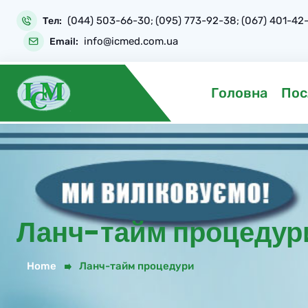
(044) 503-66-30
(095) 773-92-38
(067) 401-42
Тел:
;
;
info@icmed.com.ua
Email:
Головна
Пос
Ланч-тайм процедур
Home
Ланч-тайм процедури