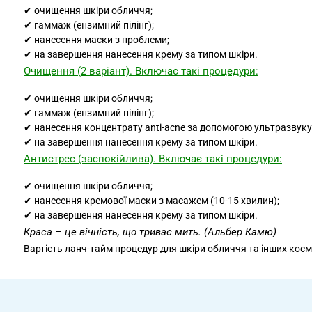
✔ очищення шкіри обличчя;
✔ гаммаж (ензимний пілінг);
✔ нанесення маски з проблеми;
✔ на завершення нанесення крему за типом шкіри.
Очищення (2 варіант).
Включає такі процедури:
✔ очищення шкіри обличчя;
✔ гаммаж (ензимний пілінг);
✔ нанесення концентрату anti-acne за допомогою ультразвуку
✔ на завершення нанесення крему за типом шкіри.
Антистрес (заспокійлива).
Включає такі процедури:
✔ очищення шкіри обличчя;
✔ нанесення кремової маски з масажем (10-15 хвилин);
✔ на завершення нанесення крему за типом шкіри.
Краса – це вічність, що триває мить. (Альбер Камю)
Вартість ланч-тайм процедур для шкіри обличчя та інших кос