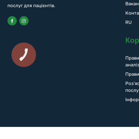
Вакан
послуг для пацієнтів.
Конта
RU
Кор
Прави
аналіз
Прави
Роз’я
послу
Інфор