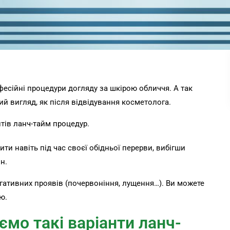
фесійні процедури догляду за шкірою обличчя. А так
й вигляд, як після відвідування косметолога.
тів ланч-тайм процедур.
ти навіть під час своєї обідньої перерви, вибігши
н.
ативних проявів (почервоніння, лущення…). Ви можете
ю.
ємо такі варіанти ланч-