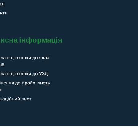
сії
кти
исна інформація
ла підготовки до здачі
ів
ла підготовки до УЗД
снення до прайс-листу
г
маційний лист