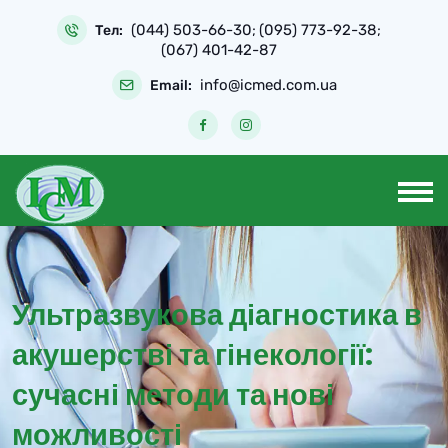
Skip
(044) 503-66-30
(095) 773-92-38
to
Тел:
;
;
(067) 401-42-87
content
info@icmed.com.ua
Email:
Ультразвукова діагностика в
акушерстві та гінекології:
сучасні методи та нові
можливості