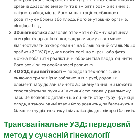
органів дозволяє виявити та виміряти розмір яєчників,
плідного яйця, місце його імплантації, особливості
розвитку ембріона або плода, його внутрішніх органів,
кінцівок і т. д.
3D діагностика
дозволяє отримати об’ємну картинку
внутрішніх органів жінки, завдяки чому лікар може
діагностувати захворювання на більш ранній стадії. Якщо
зробити 3D УЗД під час вагітності, на екрані або фото
можна побачити реалістичні обриси тіла плода, оцінити
його розміри та особливості розвитку.
4D УЗД при вагітност
і — передова технологія, яка
включає тривимірне зображення в русі, додавши
елемент часу до звичайного 3D сканування. Ви можете
спостерігати за рухами і активністю плода у реальному
часі. Це дозволяє детальніше оцінити структуру і функції
плода, а також ранні етапи його розвитку, забезпечуючи
більш точну діагностику і візуалізацію для лікаря і батьків.
Трансвагінальне УЗД: передовий
метод у сучасній гінекології