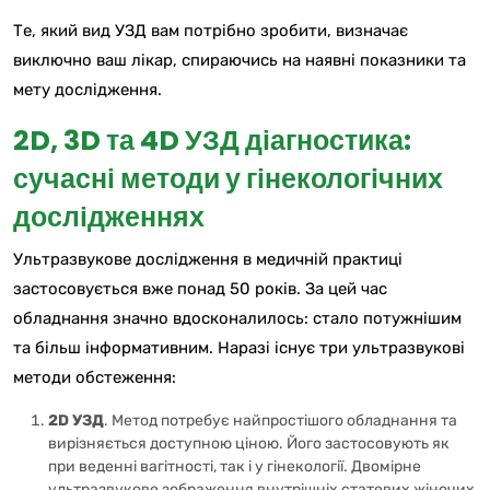
Те, який вид УЗД вам потрібно зробити, визначає
виключно ваш лікар, спираючись на наявні показники та
мету дослідження.
2D, 3D та 4D УЗД діагностика:
сучасні методи у гінекологічних
дослідженнях
Ультразвукове дослідження в медичній практиці
застосовується вже понад 50 років. За цей час
обладнання значно вдосконалилось: стало потужнішим
та більш інформативним. Наразі існує три ультразвукові
методи обстеження:
2D УЗД
. Метод потребує найпростішого обладнання та
вирізняється доступною ціною. Його застосовують як
при веденні вагітності, так і у гінекології. Двомірне
ультразвукове зображення внутрішніх статевих жіночих