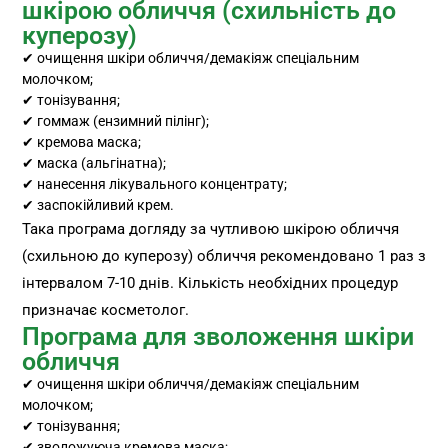
шкірою обличчя (схильність до
куперозу)
✔ очищення шкіри обличчя/демакіяж спеціальним
молочком;
✔ тонізування;
✔ гоммаж (ензимний пілінг);
✔ кремова маска;
✔ маска (альгінатна);
✔ нанесення лікувального концентрату;
✔ заспокійливий крем.
Така програма догляду за чутливою шкірою обличчя
(схильною до куперозу) обличчя рекомендовано 1 раз з
інтервалом 7-10 днів. Кількість необхідних процедур
призначає косметолог.
Програма для зволоження шкіри
обличчя
✔ очищення шкіри обличчя/демакіяж спеціальним
молочком;
✔ тонізування;
✔ зволожуюча кремова маска;