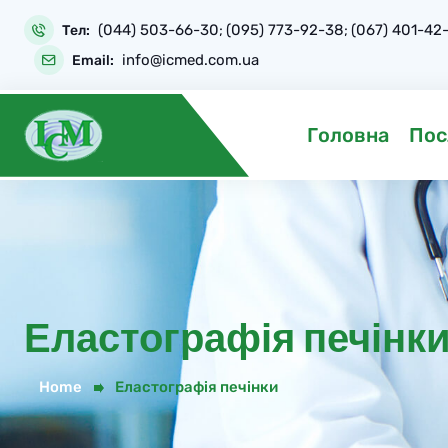
Skip
(044) 503-66-30
(095) 773-92-38
(067) 401-42
to
Тел:
;
;
content
info@icmed.com.ua
Email:
Головна
Пос
Еластографія печінк
Home
Еластографія печінки