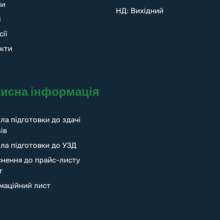
ни
НД: Вихідний
і
сії
кти
исна інформація
ла підготовки до здачі
ів
ла підготовки до УЗД
снення до прайс-листу
г
маційний лист