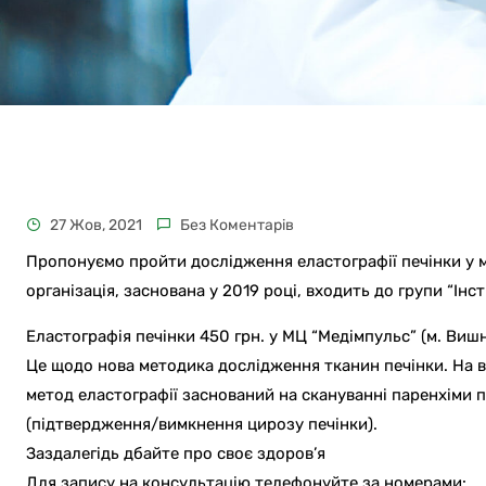
27 Жов, 2021
Без Коментарів
Пропонуємо пройти дослідження еластографії печінки у м
організація, заснована у 2019 році, входить до групи “Інс
Еластографія печінки 450 грн. у МЦ “Медімпульс” (м. Виш
Це щодо нова методика дослідження тканин печінки. На в
метод еластографії заснований на скануванні паренхіми п
(підтвердження/вимкнення цирозу печінки).
Заздалегідь дбайте про своє здоров’я
Для запису на консультацію телефонуйте за номерами: