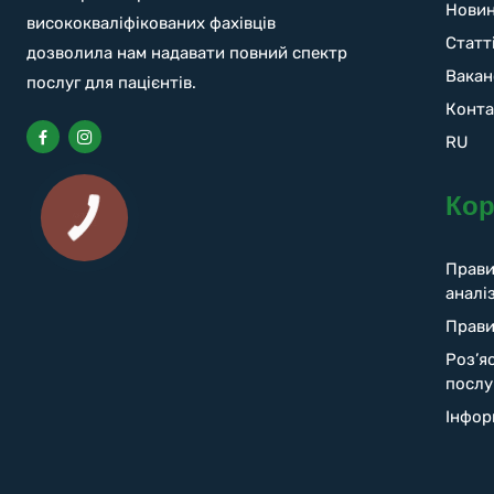
Нови
висококваліфікованих фахівців
Статт
дозволила нам надавати повний спектр
Вакан
послуг для пацієнтів.
Конта
RU
Кор
Прави
аналіз
Прави
Роз’я
послу
Інфор