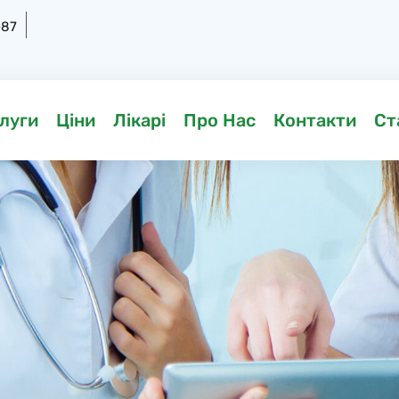
-87
луги
Ціни
Лікарі
Про Нас
Контакти
Ст
и