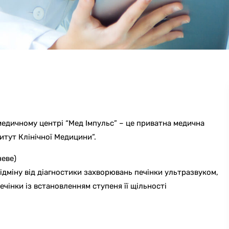
едичному центрі “Мед Імпульс” – це приватна медична
титут Клінічної Медицини”.
неве)
ідміну від діагностики захворювань печінки ультразвуком,
ечінки із встановленням ступеня її щільності