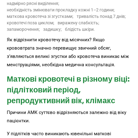
надмірно рясні виділення;
необхідність змінювати прокладку кожні 1–2 години;
маткова кровотеча зі згустками;
тривалість понад 7 днів;
кровотечі поза циклом;
виражену слабкість;
запаморочення;
задишку;
блідість шкіри.
Як відрізнити кровотечу від місячних? Якщо
крововтрата значно перевищує звичний обсяг,
з’являються великі згустки або кровотеча виникає між
менструаціями, необхідна медична консультація.
Маткові кровотечі в різному віці:
підлітковий період,
репродуктивний вік, клімакс
Причини АМК суттєво відрізняються залежно від віку
пацієнтки.
У підлітків часто виникають ювенільні маткові