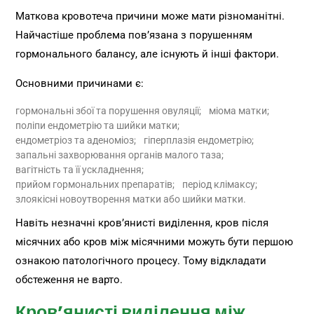
Маткова кровотеча причини може мати різноманітні.
Найчастіше проблема пов’язана з порушенням
гормонального балансу, але існують й інші фактори.
Основними причинами є:
гормональні збої та порушення овуляції;
міома матки;
поліпи ендометрію та шийки матки;
ендометріоз та аденоміоз;
гіперплазія ендометрію;
запальні захворювання органів малого таза;
вагітність та її ускладнення;
прийом гормональних препаратів;
період клімаксу;
злоякісні новоутворення матки або шийки матки.
Навіть незначні кров’янисті виділення, кров після
місячних або кров між місячними можуть бути першою
ознакою патологічного процесу. Тому відкладати
обстеження не варто.
Кров’янисті виділення між