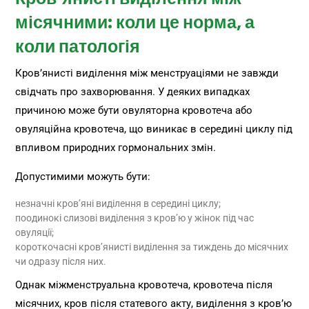
місячними: коли це норма, а
коли патологія
Кров’янисті виділення між менструаціями не завжди
свідчать про захворювання. У деяких випадках
причиною може бути овуляторна кровотеча або
овуляційна кровотеча, що виникає в середині циклу під
впливом природних гормональних змін.
Допустимими можуть бути:
незначні кров’яні виділення в середині циклу;
поодинокі слизові виділення з кров’ю у жінок під час
овуляції;
короткочасні кров’янисті виділення за тиждень до місячних
чи одразу після них.
Однак міжменструальна кровотеча, кровотеча після
місячних, кров після статевого акту, виділення з кров’ю