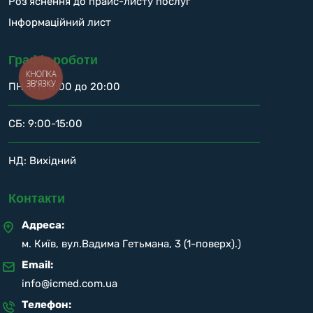
Роз’яснення до прайс-листу послуг
Інформаційний лист
Графік роботи
КНОПКА
ЗВ'ЯЗКУ
ПН-ПТ: 8:00 до 20:00
СБ: 9:00-15:00
НД: Вихідний
Контакти
Адреса:
м. Київ, вул.Вадима Гетьмана, 3 (1-поверх).)
Email:
info@icmed.com.ua
Телефон: