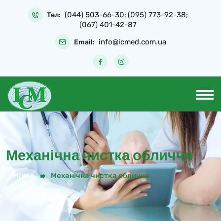
Skip
(044) 503-66-30
(095) 773-92-38
to
Тел:
;
;
(067) 401-42-87
content
info@icmed.com.ua
Email:
Механічна чистка обличчя
Home
Механічна чистка обличчя