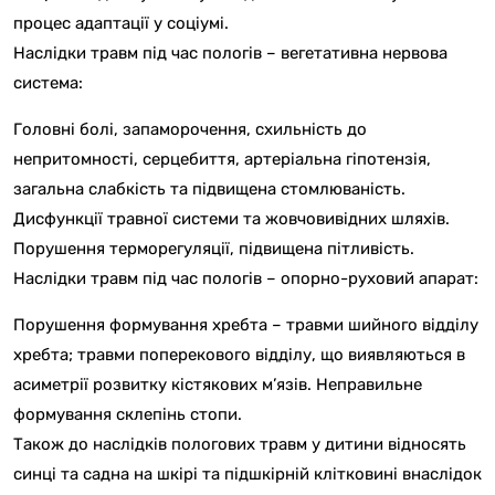
процес адаптації у соціумі.
Наслідки травм під час пологів – вегетативна нервова
система:
Головні болі, запаморочення, схильність до
непритомності, серцебиття, артеріальна гіпотензія,
загальна слабкість та підвищена стомлюваність.
Дисфункції травної системи та жовчовивідних шляхів.
Порушення терморегуляції, підвищена пітливість.
Наслідки травм під час пологів – опорно-руховий апарат:
Порушення формування хребта – травми шийного відділу
хребта; травми поперекового відділу, що виявляються в
асиметрії розвитку кістякових м’язів. Неправильне
формування склепінь стопи.
Також до наслідків пологових травм у дитини відносять
синці та садна на шкірі та підшкірній клітковині внаслідок