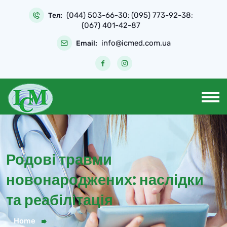
Skip
(044) 503-66-30
(095) 773-92-38
to
Тел:
;
;
(067) 401-42-87
content
info@icmed.com.ua
Email:
Родові травми
новонароджених: наслідки
та реабілітація
Home