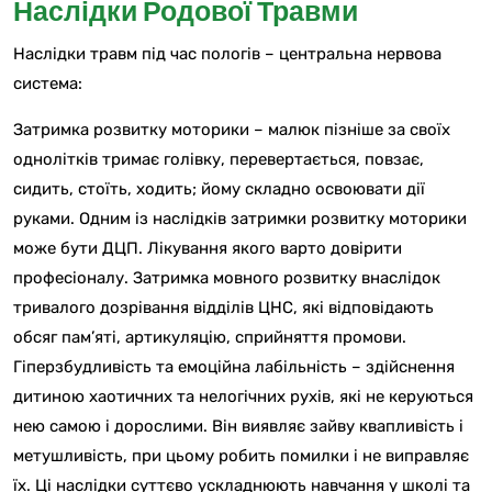
Наслідки Родової Травми
Наслідки травм під час пологів – центральна нервова
система:
Затримка розвитку моторики – малюк пізніше за своїх
однолітків тримає голівку, перевертається, повзає,
сидить, стоїть, ходить; йому складно освоювати дії
руками. Одним із наслідків затримки розвитку моторики
може бути ДЦП. Лікування якого варто довірити
професіоналу. Затримка мовного розвитку внаслідок
тривалого дозрівання відділів ЦНС, які відповідають
обсяг пам’яті, артикуляцію, сприйняття промови.
Гіперзбудливість та емоційна лабільність – здійснення
дитиною хаотичних та нелогічних рухів, які не керуються
нею самою і дорослими. Він виявляє зайву квапливість і
метушливість, при цьому робить помилки і не виправляє
їх. Ці наслідки суттєво ускладнюють навчання у школі та