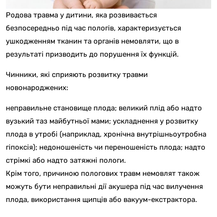
Родова травма у дитини, яка розвивається
безпосередньо під час пологів, характеризується
ушкодженням тканин та органів немовляти, що в
результаті призводить до порушення їх функцій.
Чинники, які сприяють розвитку травми
новонароджених:
неправильне становище плода; великий плід або надто
вузький таз майбутньої мами; ускладнення у розвитку
плода в утробі (наприклад, хронічна внутрішньоутробна
гіпоксія); недоношеність чи переношеність плода; надто
стрімкі або надто затяжні пологи.
Крім того, причиною пологових травм немовлят також
можуть бути неправильні дії акушера під час вилучення
плода, використання щипців або вакуум-екстрактора.