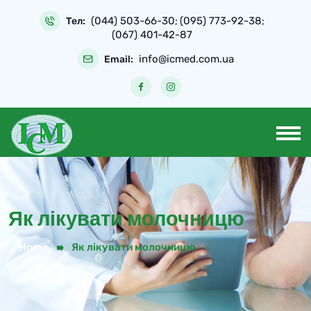
Skip
(044) 503-66-30
(095) 773-92-38
to
Тел:
;
;
(067) 401-42-87
content
info@icmed.com.ua
Email:
Як лікувати молочницю
Home
Як лікувати молочницю