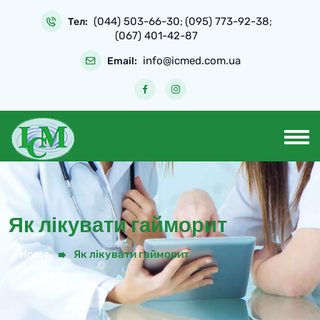
Skip
(044) 503-66-30
(095) 773-92-38
to
Тел:
;
;
(067) 401-42-87
content
info@icmed.com.ua
Email:
Як лікувати гайморит
Home
Як лікувати гайморит