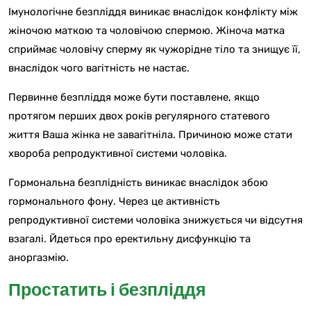
Імунологічне безпліддя виникає внаслідок конфлікту між
жіночою маткою та чоловічою спермою. Жіноча матка
сприймає чоловічу сперму як чужорідне тіло та знищує її,
внаслідок чого вагітність не настає.
Первинне безпліддя може бути поставлене, якщо
протягом перших двох років регулярного статевого
життя Ваша жінка не завагітніла. Причиною може стати
хвороба репродуктивної системи чоловіка.
Гормональна безплідність виникає внаслідок збою
гормонального фону. Через це активність
репродуктивної системи чоловіка знижується чи відсутня
взагалі. Йдеться про еректильну дисфункцію та
аноргазмію.
Простатить і безпліддя