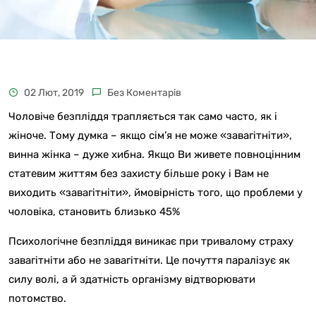
02 Лют, 2019
Без Коментарів
Чоловіче безпліддя трапляється так само часто, як і
жіноче. Тому думка – якщо сім’я не може «завагітніти»,
винна жінка – дуже хибна. Якщо Ви живете повноцінним
статевим життям без захисту більше року і Вам не
виходить «завагітніти», ймовірність того, що проблеми у
чоловіка, становить близько 45%
Психологічне безпліддя виникає при тривалому страху
завагітніти або не завагітніти. Це почуття паралізує як
силу волі, а й здатність організму відтворювати
потомство.