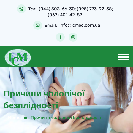
Skip
(044) 503-66-30
(095) 773-92-38
to
Тел:
;
;
(067) 401-42-87
content
info@icmed.com.ua
Email:
Причини чоловічої
безплідності
Home
Причини чоловічої безплідності