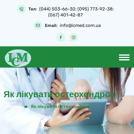
Skip
(044) 503-66-30
(095) 773-92-38
to
Тел:
;
;
(067) 401-42-87
content
info@icmed.com.ua
Email:
Як лікувати остеохондроз
Home
Як лікувати остеохондроз