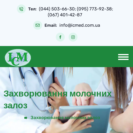
Skip
(044) 503-66-30
(095) 773-92-38
to
Тел:
;
;
(067) 401-42-87
content
info@icmed.com.ua
Email:
Захворювання молочних
залоз
Home
Захворювання молочних залоз