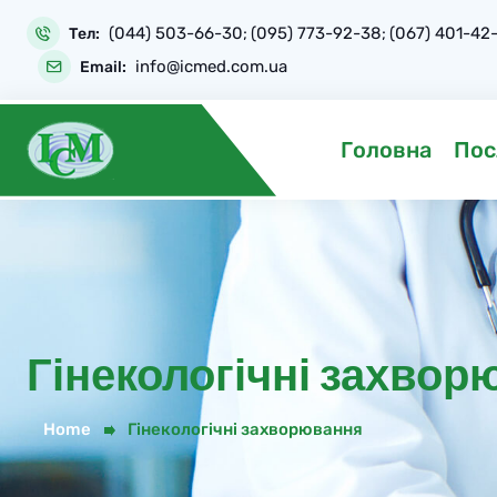
Skip
(044) 503-66-30
(095) 773-92-38
(067) 401-42
to
Тел:
;
;
content
info@icmed.com.ua
Email:
Головна
Пос
Гінекологічні захвор
Home
Гінекологічні захворювання