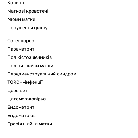
Кольпіт
Маткові кровотечі
Міоми матки
Порушення циклу
Остеопороз
Параметрит;
Полікістоз яєчників
Поліпи шийки матки
Передменструальний синдром
TORCH-інфекції
Цервіцит
Цитомегаловірус
Ендометрит
Ендометріоз
Ерозія шийки матки