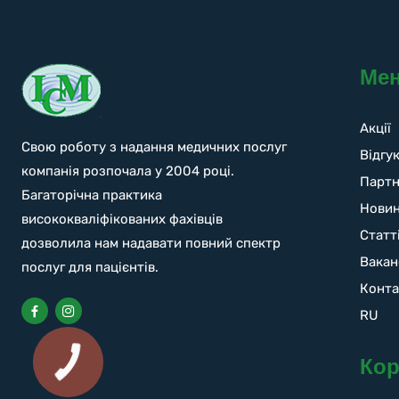
Ме
Акції
Свою роботу з надання медичних послуг
Відгу
компанія розпочала у 2004 році.
Парт
Багаторічна практика
Нови
висококваліфікованих фахівців
Статт
дозволила нам надавати повний спектр
Вакан
послуг для пацієнтів.
Конта
RU
Кор