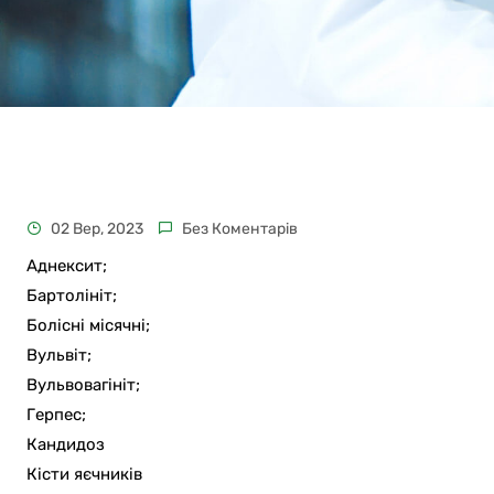
02 Вер, 2023
Без Коментарів
Аднексит;
Бартолініт;
Болісні місячні;
Вульвіт;
Вульвовагініт;
Герпес;
Кандидоз
Кісти яєчників